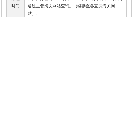
网站管理
|
联系方式
|
使用帮助
|
网站地图
|
关于我
们
版权所有：中华人民共和国海关总署
主办单位：中华人民共和国海关总署主办
联系电话：010-65194114（总机）
地址：北京市建国门内大街6号
邮编：100730
京ICP备17015317号
京公网安备：11040102700078